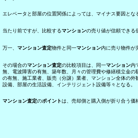
エレベータと部屋の位置関係によっては、マイナス要因とな
当たり前ですが、比較する
マンション
の売り値が信頼できる
万一、
マンション査定
物件と同一
マンション
内に売り物件が
その場合の
マンション査定
の比較項目は、同一
マンション
内
無、電波障害の有無、築年数、月々の管理費や修繕積立金の
の有無、施工業者、販売（分譲）業者、マンション全体の外
設備、部屋の生活設備、インテリジェント設備等々となる。
マンション査定
の
ポイント
は、売却側と購入側が折り合う価