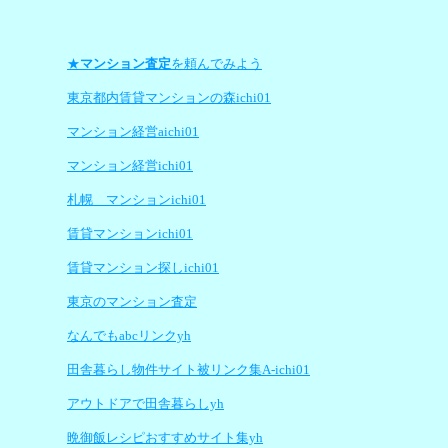
★
マンション査定
を頼んでみよう
東京都内賃貸マンションの森ichi01
マンション経営aichi01
マンション経営ichi01
札幌 マンションichi01
賃貸マンションichi01
賃貸マンション探しichi01
東京のマンション査定
なんでもabcリンクyh
田舎暮らし物件サイト被リンク集A-ichi01
アウトドアで田舎暮らしyh
晩御飯レシピおすすめサイト集yh