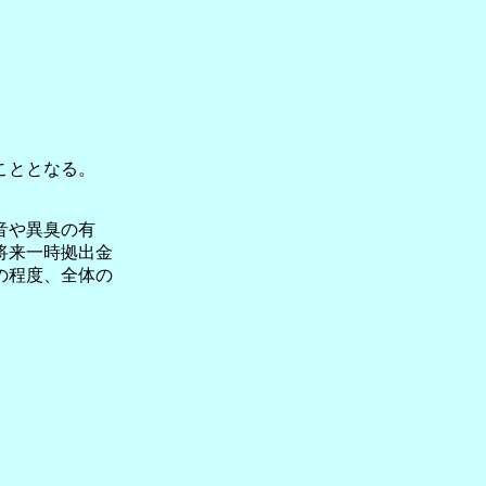
こととなる。
音や異臭の有
将来一時拠出金
の程度、全体の