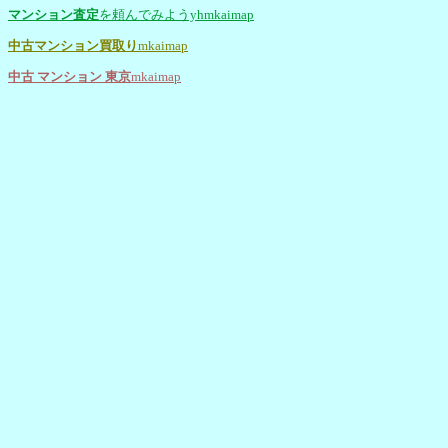
マンション査定
を頼んでみようyhmkaimap
中古マンション買取り
mkaimap
中古 マンション 東京
mkaimap