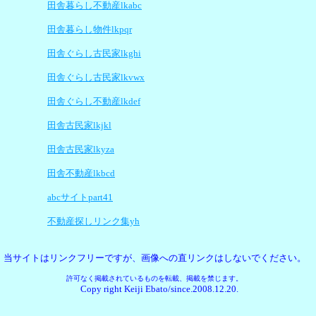
田舎暮らし不動産lkabc
田舎暮らし物件lkpqr
田舎ぐらし古民家lkghi
田舎ぐらし古民家lkvwx
田舎ぐらし不動産lkdef
田舎古民家lkjkl
田舎古民家lkyza
田舎不動産lkbcd
abcサイトpart41
不動産探しリンク集yh
当サイトはリンクフリーですが、画像への直リンクはしないでください。
許可なく掲載されているものを転載、掲載を禁じます。
Copy right Keiji Ebato/since.2008.12.20.